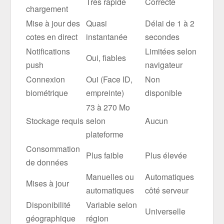
Très rapide
Correcte
chargement
Mise à jour des
Quasi
Délai de 1 à 2
cotes en direct
instantanée
secondes
Notifications
Limitées selon
Oui, fiables
push
navigateur
Connexion
Oui (Face ID,
Non
biométrique
empreinte)
disponible
73 à 270 Mo
Stockage requis
selon
Aucun
plateforme
Consommation
Plus faible
Plus élevée
de données
Manuelles ou
Automatiques
Mises à jour
automatiques
côté serveur
Disponibilité
Variable selon
Universelle
géographique
région